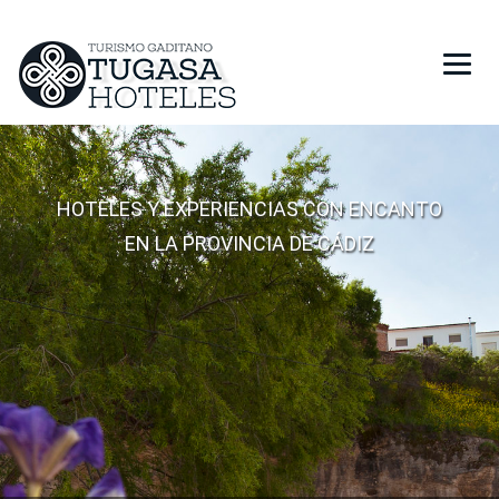
HOTELES
HOTELES Y EXPERIENCIAS CON ENCANTO
RESTAURANTES
EN LA PROVINCIA DE CÁDIZ
PROMOCIONES
REGALA TUGASA
RESERVAR