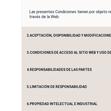
Las presentes Condiciones tienen por objeto re
través de la Web.
2.ACEPTACIÓN, DISPONIBILIDAD Y MODIFICACIONE
3.CONDICIONES DE ACCESO AL SITIO WEB Y USO 
El Usuario se compromete a leer y acepta expr
Turismo Gaditano, en el momento en que el Usua
pudiendo ser almacenadas y/o reproducidas. E
4.RESPONSABILIDADES DE LAS PARTES
suficiente, sin que ello pueda afectar a los con
El acceso a la Web de la EPEL TUGASA Turismo 
El Usuario se compromete a:
5.LIMITACIÓN DE RESPONSABILIDAD
A) RESPONSABILIDAD DE LA EPEL TUGASA
No utilizar ninguno de los contenidos
No realizar cualquier actividad que pud
EPEL TUGASA Turismo Gaditano, únicamente r
6.PROPIEDAD INTELECTUAL E INDUSTRIAL
daños sean imputables a una actuación dolos
No obtener los contenidos facilitados
EPEL TUGASA Turismo Gaditano, se esfuerza 