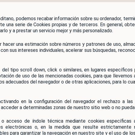
cas, acceder ilegalmente o sin autorización a sistemas, o rede
vincial
otra persona (“hacking”), cualquier actividad que pueda ser 
pública o que pase a ser de dominio público a no ser que haya l
, gusanos, troyanos a través de Internet, o cualquier otra activi
, gusanos, troyanos, saturación, “mailbombing”, o ataques de 
no, podemos recabar información sobre su ordenador, terminal, e
 (Know-How) adquirido de terceros.
 o interfieran en el uso efectivo de los recursos de red de o
nte una serie de Cookies propias y de terceros. En general, o
GROWTH, S.L.L.
IP proporcionada en cada acceso, Cualquier otra forma que s
arlo y a prestar un servicio mejor y más personalizado.
as reconocidas en la Constitución, en los Tratados Internaciona
a petición de Jueces o Tribunales.
erecho a suspender y/o bloquear el servicio de forma inmediat
cos o de otra índole que deban ser aportados ante la Administr
r hacer una estimación sobre números y patrones de uso, almac
cláusula.
con sus intereses individuales, acelerar sus búsquedas, recono
e contratación administrativa.
o de red WI-FI y declaro conocer las políticas y normas est
teriores y entender que el incumplimiento de éstas, pueden resul
 del tipo scroll down, click o similares, en lugares específicos
LES PROVINCIA DE CÁDIZ.
onde.
ptación de uso de las mencionadas cookies, para que llevemos a
 comunicada de modo veraz por parte del usuario y solo será rec
os adecuados del navegador o de otras aplicaciones, para lo cu
rle de forma correcta los servicios contratados, pero también 
ipciones, servicios de seguimientos, enviar boletines, promocion
des incompatibles con aquellas para las que nos la ha proporcionad
ctivando en la configuración del navegador el rechazo a las
ormación sobre ese otro fin además de solicitarle su consentimien
 acceder a determinadas zonas de nuestro sitio web o no pueda 
 con la finalidad de tomar decisiones, basadas exclusivamente 
 salvo que sea necesaria para celebrar un contrato, lo consienta 
 o acceso de índole técnica mediante cookies específicas al
s personales de personas físicas es recabada habitualmente por
 electrónicas o, en la medida que resulte estrictamente ne
nformación que pudiera provenir de terceras personas, le infor
es para garantizar la navegación en nuestro site y el uso de los