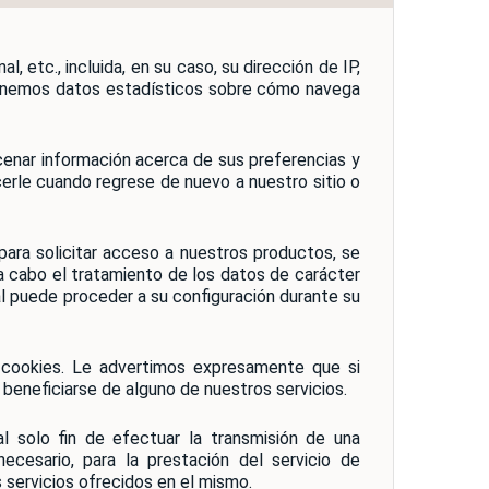
s que pertenezcan a otra persona, o a tratar de
usada como causante de un ataque a un sistema
legado a ser de dominio público a causa del
dad destructiva; Distribuir información acerca de
denegación de servicio; Creación o gestión de
tc., incluida, en su caso, su dirección de IP,
tras personas o la realización de “spamming”,.
btenemos datos estadísticos sobre cómo navega
ea contraria, menosprecie o atente contra los
les.
a y sin previo aviso en caso de detectar usos
ación estatal, local o autonómica, por
enar información acerca de sus preferencias y
cerle cuando regrese de nuevo a nuestro sitio o
ablecidas por la EPEL TUGASA Turismo Gaditano
tar el bloqueo de mis derechos para usar la red
 para solicitar acceso a nuestros productos, se
 cabo el tratamiento de los datos de carácter
abada la adecuada, pertinente y no excesiva
al puede proceder a su configuración durante su
en caso de contar con su consentimiento
es y ofertas especiales.
o. Y si fuese a ser utilizada para una finalidad
 cookies. Le advertimos expresamente que si
to para ello.
beneficiarse de alguno de nuestros servicios.
en el tratamiento automatizado sus datos, que
explícitamente o lo autorice la ley.
 solo fin de efectuar la transmisión de una
 diversas vías en formato papel o electrónico.
cesario, para la prestación del servicio de
maremos en la primera comunicación o en un
 servicios ofrecidos en el mismo.